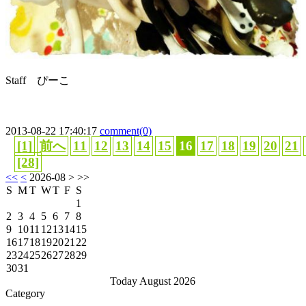
Staff ぴーこ
2013-08-22 17:40:17
comment(0)
[1]
前へ
11
12
13
14
15
16
17
18
19
20
21
[28]
<<
<
2026-08
> >>
S
M
T
W
T
F
S
1
2
3
4
5
6
7
8
9
10
11
12
13
14
15
16
17
18
19
20
21
22
23
24
25
26
27
28
29
30
31
Today August 2026
Category