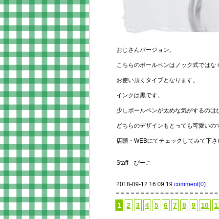
おじさんバージョン。
こちらのボールペンはノック式ではな
お使い頂くタイプとなります。
インクは黒です。
少しボールペンが太めな気がするのは
どちらのデザインもとっても可愛いの
店頭・WEBにてチェックしてみて下さ
Staff ぴーこ
2018-09-12 16:09:19
comment(0)
1
2
3
4
5
6
7
8
9
10
1