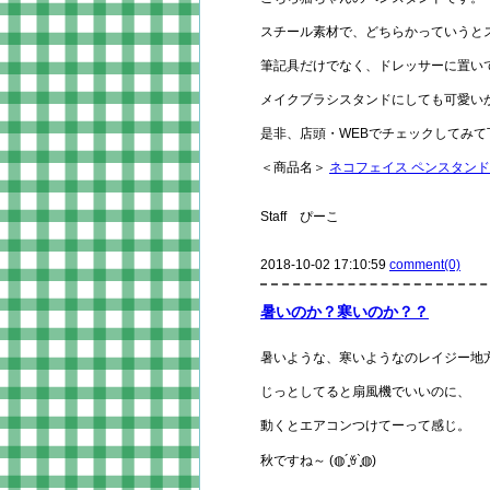
スチール素材で、どちらかっていうと
筆記具だけでなく、ドレッサーに置い
メイクブラシスタンドにしても可愛い
是非、店頭・WEBでチェックしてみて
＜商品名＞
ネコフェイス ペンスタンド 
Staff ぴーこ
2018-10-02 17:10:59
comment(0)
暑いのか？寒いのか？？
暑いような、寒いようなのレイジー地
じっとしてると扇風機でいいのに、
動くとエアコンつけてーって感じ。
秋ですね～ (◍´͈ꈊ`͈◍)