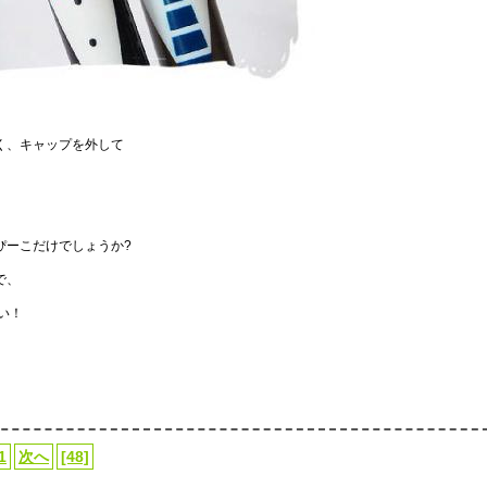
く、キャップを外して
ぴーこだけでしょうか?
で、
い！
1
次へ
[48]