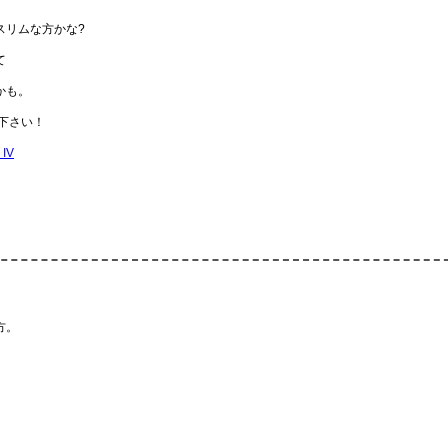
スリムな方かな?
て
かも。
下さい！
IV
方。