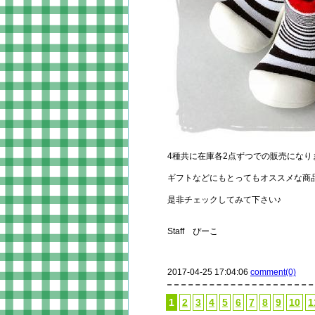
4種共に在庫各2点ずつでの販売になり
ギフトなどにもとってもオススメな商
是非チェックしてみて下さい♪
Staff ぴーこ
2017-04-25 17:04:06
comment(0)
1
2
3
4
5
6
7
8
9
10
1