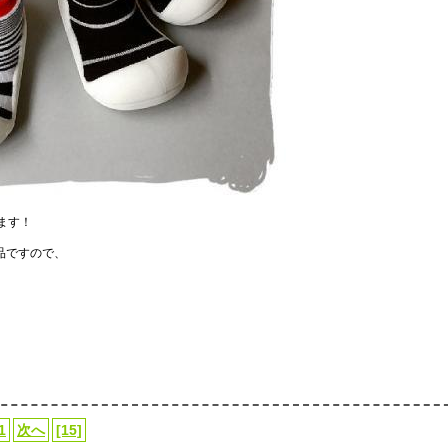
ます！
品ですので、
1
次へ
[15]