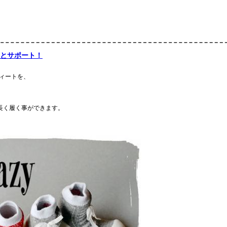
とサポート！
フィートを、
長く履く事ができます。