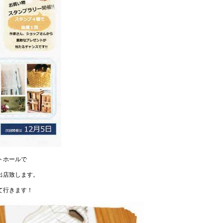
トホールで
出店致します。
て行きます！