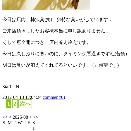
今日は店内、柿渋臭(笑) 独特な臭いがしています…
ご来店頂きましたお客様本当に申し訳ありません…
そして窓全開につき、店内冷え冷えです。
今日は久しぶりに寒いのに、タイミング悪過ぎですね(苦笑)
明日は臭いが消えてくれてるといいです。 (←願望です)
Staff N.
2012-04-13 17:04:24
comment(0)
1
2
次へ
<<
<
2026-08
> >>
S
M
T
W
T
F
S
1