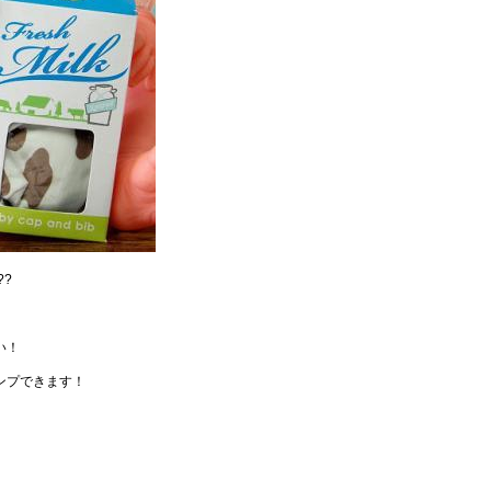
?
い！
ンプできます！