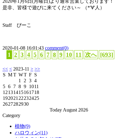
2020年1月6日(月曜日)より通常営業しております！
是非、皆様で遊びに来てください～ （*'∀'人）
Staff ぴーこ
2020-01-08 16:01:43
comment(0)
1
2
3
4
5
6
7
8
9
10
11
次へ
[693]
<<
<
2023-11
>
>>
S
M
T
W
T
F
S
1
2
3
4
5
6
7
8
9
10
11
12
13
14
15
16
17
18
19
20
21
22
23
24
25
26
27
28
29
30
Today August 2026
Category
植物(9)
ハロウィン(11)