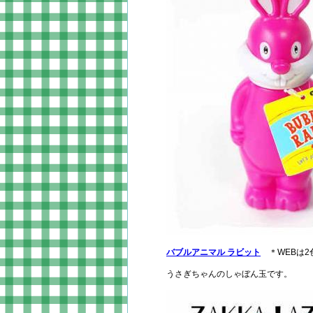
バブルアニマル ラビット
＊WEBは2
うさぎちゃんのしゃぼん玉です。