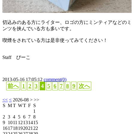
切込みのある方にライター、ロゴの方にミンティアなどのミ
ンツを挟んでいる方も多いです。
喫煙をされている方は是非使ってみてください！
Staff ぴーこ
2013-05-16 17:05:12
comment(0)
前へ
1
2
3
4
5
6
7
8
9
次へ
<<
<
2026-08
> >>
S
M
T
W
T
F
S
1
2
3
4
5
6
7
8
9
10
11
12
13
14
15
16
17
18
19
20
21
22
23
24
25
26
27
28
29