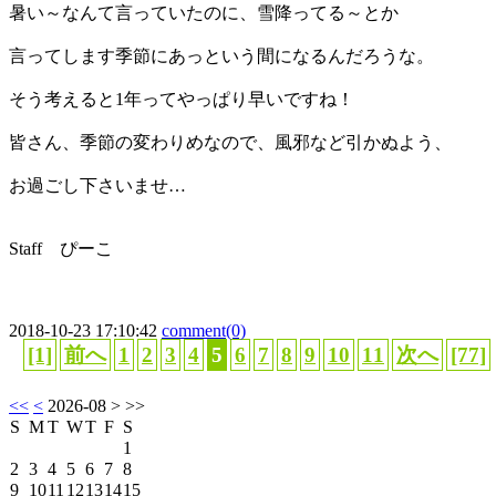
暑い～なんて言っていたのに、雪降ってる～とか
言ってします季節にあっという間になるんだろうな。
そう考えると1年ってやっぱり早いですね！
皆さん、季節の変わりめなので、風邪など引かぬよう、
お過ごし下さいませ…
Staff ぴーこ
2018-10-23 17:10:42
comment(0)
[1]
前へ
1
2
3
4
5
6
7
8
9
10
11
次へ
[77]
<<
<
2026-08
> >>
S
M
T
W
T
F
S
1
2
3
4
5
6
7
8
9
10
11
12
13
14
15