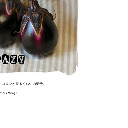
にコロンと乗るくらいの茄子。
こいつが可愛くて最近のお気に入りです ٩(๑❛ʚ❛๑)۶