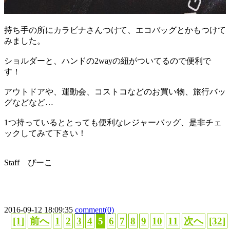
持ち手の所にカラビナさんつけて、エコバッグとかもつけて
みました。
ショルダーと、ハンドの2wayの紐がついてるので便利で
す！
アウトドアや、運動会、コストコなどのお買い物、旅行バッ
グなどなど…
1つ持っているととっても便利なレジャーバッグ、是非チェ
ックしてみて下さい！
Staff ぴーこ
2016-09-12 18:09:35
comment(0)
[1]
前へ
1
2
3
4
5
6
7
8
9
10
11
次へ
[32]