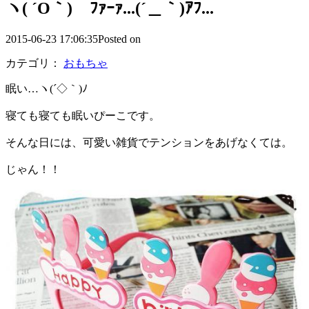
ヽ( ´O｀)ゞﾌｧｰｧ...(´＿｀)ｱﾌ...
2015-06-23 17:06:35Posted on
カテゴリ：
おもちゃ
眠い…ヽ(´◇｀)ﾉ
寝ても寝ても眠いぴーこです。
そんな日には、可愛い雑貨でテンションをあげなくては。
じゃん！！