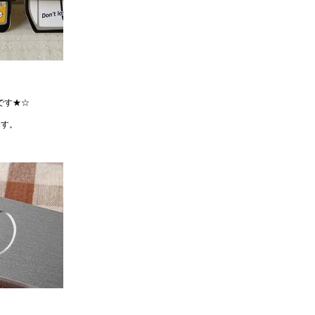
です★☆
ます。
。