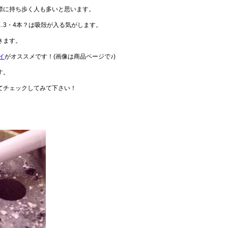
際に持ち歩く人も多いと思います。
…3・4本？は吸殻が入る気がします。
きます。
イ
がオススメです！(画像は商品ページで♪)
す。
してチェックしてみて下さい！