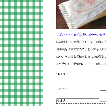
サボンドマルセイユ 20g ピーチの香り
防腐剤は一切使用しておらず、お肌に
お手頃な価格ですので、とっても人気
はい、その後も探検をしましたが新し
また少しして天気のいい日に、新しい物
Staff N.
コメント