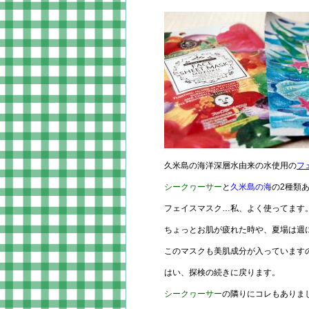
久米島の海洋深層水由来の水使用の
フ
シークヮーサー
と
久米島の海
の2種類
フェイスマスク…私、よく使ってます
ちょっとお肌が疲れた時や、夏場は週
このマスクも美肌成分が入っています
はい、探検の続きに戻ります。
シークヮーサー
の隣りにコレもありま