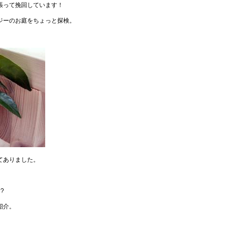
張って挽回しています！
ジーのお庭をちょっと探検。
てありました。
?
紹介。