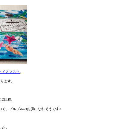
ェイスマスク
。
あります。
。
に2回程。
ので、プルプルのお肌になれそうです♪
した。