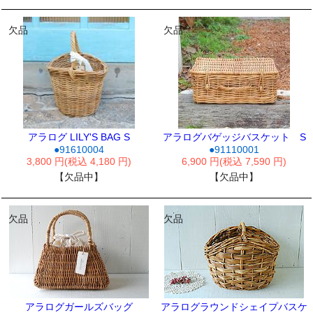
欠品
欠品
アラログ LILY'S BAG S
アラログバゲッジバスケット S
●91610004
●91110001
3,800 円(税込 4,180 円)
6,900 円(税込 7,590 円)
【欠品中】
【欠品中】
欠品
欠品
アラログガールズバッグ
アラログラウンドシェイプバスケ