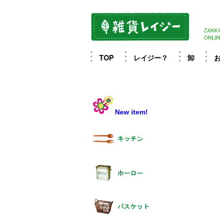
TOP
レイジー？
卸
New item!