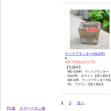
欠品中
欠品中
欠品中
ウッドプランターXS(2号)
●
490 円(税込529 円)
【欠品中】
WD-32WH ウッドプランター
XS(2号) ホワイト 【売り切れ
WD-32R ウッドプランターXS(
号) ブラウン 【売り切れ】
1
2
次へ
PC版
スマートホン版