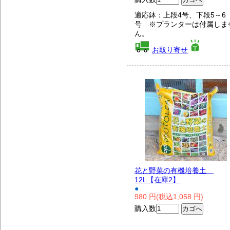
適応鉢：上段4号、下段5～6
号 ※プランターは付属しま
ん。
お取り寄せ
花と野菜の有機培養土
12L【在庫2】
●
980 円(税込1,058 円)
購入数