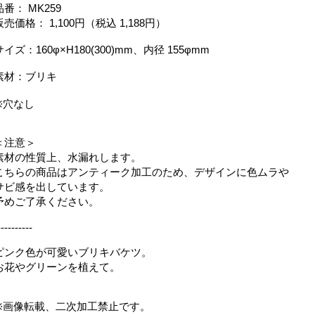
品番： MK259
販売価格： 1,100円（税込 1,188円）
サイズ：160φ×H180(300)mm、内径 155φmm
素材：ブリキ
※穴なし
＜注意＞
素材の性質上、水漏れします。
こちらの商品はアンティーク加工のため、デザインに色ムラや
サビ感を出しています。
予めご了承ください。
----------
ピンク色が可愛いブリキバケツ。
お花やグリーンを植えて。
※画像転載、二次加工禁止です。