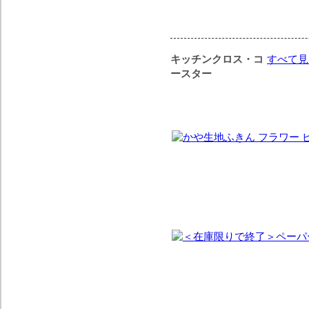
キッチンクロス・コ
すべて見る
ースター