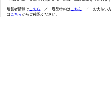
運営者情報は
こちら
／ 返品特約は
こちら
／ お支払い方
は
こちら
からご確認ください。