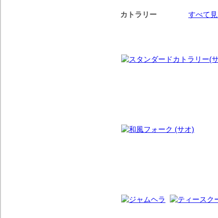
カトラリー
すべて見る