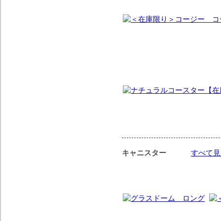
キャニスター
すべて見る