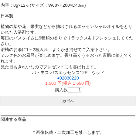
内容：8g×12ヶ(サイズ：W68×H200×D40㎜)
日本製
植物の葉や花、果実などから抽出されるエッセンシャルオイルをとり
いれた入浴剤です。
毎日のバスタイムに9種類の香りでリラックス&リフレッシュしてくだ
さい。
浴槽のお湯に1～2粒入れ、よくかき混ぜてご入浴下さい。
ミルク色のお風呂が楽しめます。香り高くうるおった素肌に整えてく
れます。
見た目もきれいなのでプレゼントにも喜ばれます。
パトモス バスエッセンス12P ウッド
●02030220
1,500 円(税込 1,650 円)
購入数
関連する商品
＊画像転載・二次加工を禁止します。