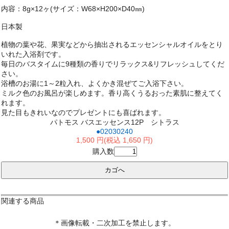
内容：8g×12ヶ(サイズ：W68×H200×D40㎜)
日本製
植物の葉や花、果実などから抽出されるエッセンシャルオイルをとり
いれた入浴剤です。
毎日のバスタイムに9種類の香りでリラックス&リフレッシュしてくだ
さい。
浴槽のお湯に1～2粒入れ、よくかき混ぜてご入浴下さい。
ミルク色のお風呂が楽しめます。香り高くうるおった素肌に整えてく
れます。
見た目もきれいなのでプレゼントにも喜ばれます。
パトモス バスエッセンス12P シトラス
●02030240
1,500 円(税込 1,650 円)
購入数
関連する商品
＊画像転載・二次加工を禁止します。