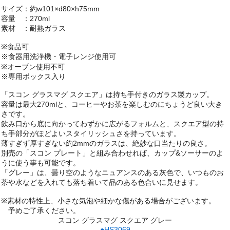
サイズ：約w101×d80×h75mm
容量 ：270ml
素材 ：耐熱ガラス
※食品可
※食器用洗浄機・電子レンジ使用可
※オーブン使用不可
※専用ボックス入り
「スコン グラスマグ スクエア」は持ち手付きのガラス製カップ。
容量は最大270mlと、コーヒーやお茶を楽しむのにちょうど良い大き
さです。
飲み口から底に向かってわずかに広がるフォルムと、スクエア型の持
ち手部分がほどよいスタイリッシュさを持っています。
薄すぎず厚すぎない約2mmのガラスは、絶妙な口当たりの良さ。
別売の「スコン プレート」と組み合わせれば、カップ&ソーサーのよ
うに使う事も可能です。
「グレー」は、曇り空のようなニュアンスのある灰色で、いつものお
茶や水などを入れても落ち着いて品のある色合いに見せます。
※素材の特性上、小さな気泡や細かな傷がある場合がございます。
予めご了承ください。
スコン グラスマグ スクエア グレー
●HS3069