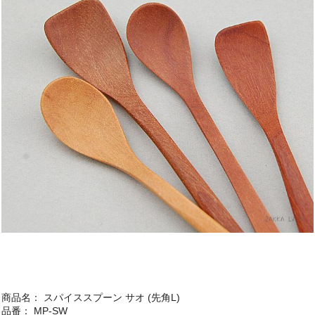
商品名： スパイススプーン サオ (先角L)
品番： MP-SW