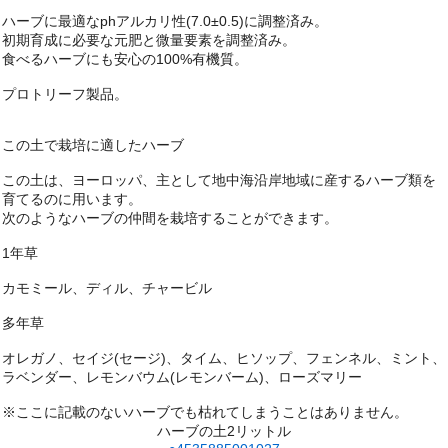
ハーブに最適なphアルカリ性(7.0±0.5)に調整済み。
初期育成に必要な元肥と微量要素を調整済み。
食べるハーブにも安心の100%有機質。
プロトリーフ製品。
この土で栽培に適したハーブ
この土は、ヨーロッパ、主として地中海沿岸地域に産するハーブ類を
育てるのに用います。
次のようなハーブの仲間を栽培することができます。
1年草
カモミール、ディル、チャービル
多年草
オレガノ、セイジ(セージ)、タイム、ヒソップ、フェンネル、ミント、
ラベンダー、レモンバウム(レモンバーム)、ローズマリー
※ここに記載のないハーブでも枯れてしまうことはありません。
ハーブの土2リットル