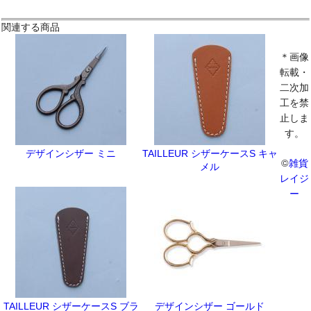
関連する商品
＊画像
転載・
二次加
工を禁
止しま
す。
デザインシザー ミニ
TAILLEUR シザーケースS キャ
©
雑貨
メル
レイジ
ー
TAILLEUR シザーケースS ブラ
デザインシザー ゴールド