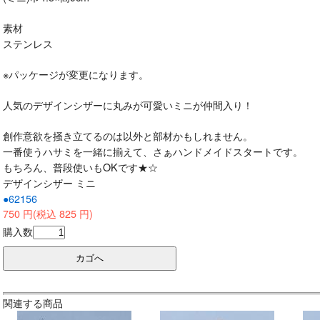
素材
ステンレス
※パッケージが変更になります。
人気のデザインシザーに丸みが可愛いミニが仲間入り！
創作意欲を掻き立てるのは以外と部材かもしれません。
一番使うハサミを一緒に揃えて、さぁハンドメイドスタートです。
もちろん、普段使いもOKです★☆
デザインシザー ミニ
●62156
750 円(税込 825 円)
購入数
関連する商品