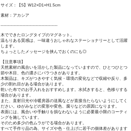
サイズ：【S】W12×D1×H1.5cm
素材：アカシア
---------------------------------------
木でできたロングタイプのマグネット。
温もりある質感は、一味違うおしゃれなステーショナリーとして活躍
します。
ちょっとしたメッセージを挟んでおくのにも◎
【注意事項】
天然素材の風合いを活かした製品になっていますので、ひとつひとつ
節や木目、色の濃さにバラつきがあります。
木製品は、キズがつきやすく気候・環境の変化などで収縮や反り、多
少の割れ目がある場合があります。
乾いた布でのお手入れをおすすめします。水拭きすると、色移りする
場合があります。
また、直射日光や冷暖房器の送風などが直接当たらないようにしてく
ださい。ゆがみなどの変形や変色、腐りなどの原因になります。
表面には、風合いや手触りを損なわないように必要最小限のコーティ
ングを施しています。
そのため多少の色ムラがでる場合があります。
すべて手作り品の為、サイズや色・仕上げに若干の個体差があります