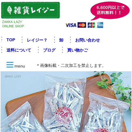
TOP
レイジー？
卸
お問い合わせ
送料について
ブログ
買い物かご
＊画像転載・二次加工を禁止します。
menu