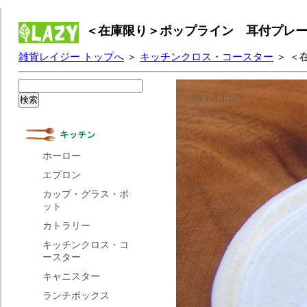
＜在庫限り＞ポップライン 耳付プレー
雑貨レイジー トップへ
＞
キッチンクロス・コースター
＞ ＜
ホーロー
エプロン
カップ・グラス・ポ
ット
カトラリー
キッチンクロス・コ
ースター
キャニスター
ランチボックス