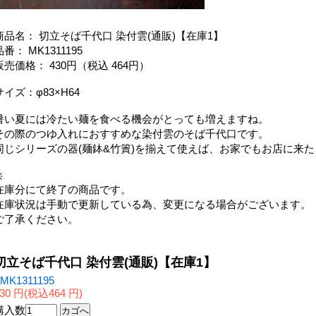
商品名： 切立そば千代口 染付雲(通販)【在庫1】
品番： MK1311195
販売価格： 430円（税込 464円）
サイズ：φ83×H64
暑い夏には冷たい麺を食べる機会がとっても増えますね。
その際のつゆ入れにおすすめな染付雲のそば千代口です。
同じシリーズの器(麺鉢&竹簀)を揃えて使えば、お家でもお店に来
※
在庫分にて終了の商品です。
在庫状況は手動で更新している為、変更になる場合がございます。
ご了承ください。
切立そば千代口 染付雲(通販)【在庫1】
MK1311195
30 円(税込464 円)
購入数