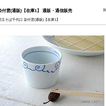
染付雲(通販)【在庫1】 通販・通信販売
切立そば千代口 染付雲(通販)【在庫1】