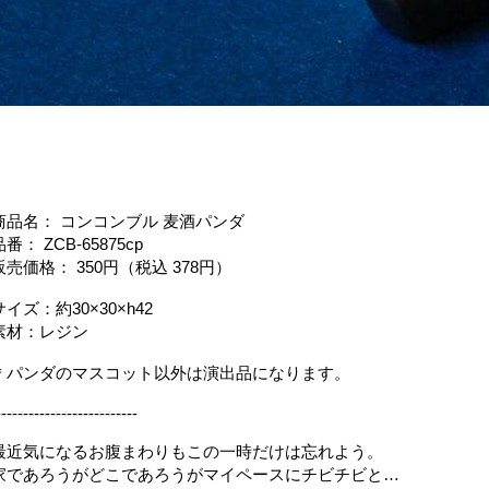
商品名： コンコンブル 麦酒パンダ
品番： ZCB-65875cp
販売価格： 350円（税込 378円）
サイズ：約30×30×h42
素材：レジン
＊パンダのマスコット以外は演出品になります。
--------------------------
最近気になるお腹まわりもこの一時だけは忘れよう。
家であろうがどこであろうがマイペースにチビチビと…