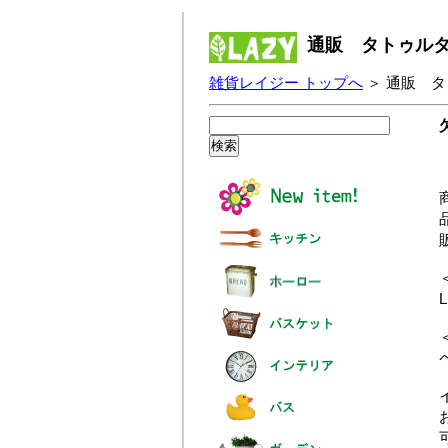
通販 タトゥルタ
雑貨レイジー トップへ
＞ 通販 
品