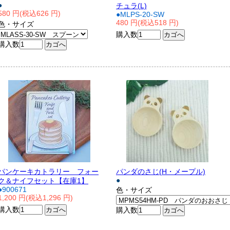
●
チュラ(L)
580 円(税込626 円)
●MLPS-20-SW
480 円(税込518 円)
色・サイズ
購入数
購入数
パンケーキカトラリー フォー
パンダのさじ(H・メープル)
●
ク＆ナイフセット【在庫1】
●900671
色・サイズ
1,200 円(税込1,296 円)
購入数
購入数