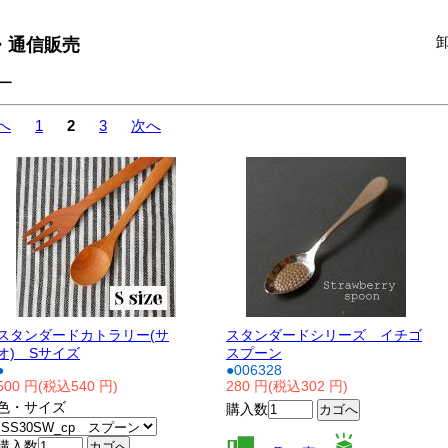
・通信販売
ー
へ
1
2
3
次へ
スタンダードカトラリー(サ
スタンダードシリーズ イチゴ
オ) Sサイズ
スプーン
●
●006328
500 円(税込540 円)
280 円(税込302 円)
色・サイズ
購入数
購入数