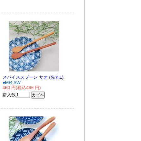
スパイススプーン サオ (先丸L)
●MR-SW
460 円(税込496 円)
購入数