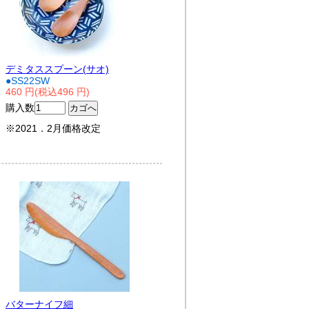
デミタススプーン(サオ)
●SS22SW
460 円(税込496 円)
購入数
※2021．2月価格改定
バターナイフ細