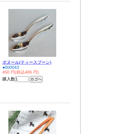
ボヌール(ティースプーン)
●000043
450 円(税込486 円)
購入数