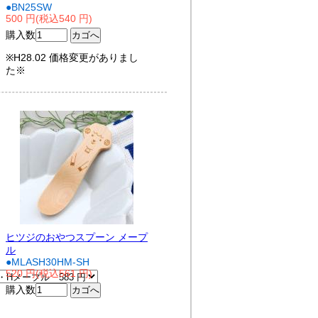
●BN25SW
500 円(税込540 円)
購入数
※H28.02 価格変更がありまし
た※
ヒツジのおやつスプーン メープ
ル
●MLASH30HM-SH
520 円(税込561 円)
購入数