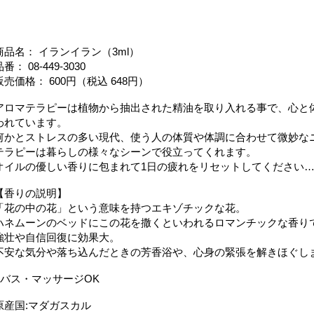
商品名： イランイラン（3ml）
番： 08-449-3030
販売価格： 600円（税込 648円）
アロマテラピーは植物から抽出された精油を取り入れる事で、心と
われています。
何かとストレスの多い現代、使う人の体質や体調に合わせて微妙な
テラピーは暮らしの様々なシーンで役立ってくれます。
オイルの優しい香りに包まれて1日の疲れをリセットしてください
【香りの説明】
「花の中の花」という意味を持つエキゾチックな花。
ハネムーンのベッドにこの花を撒くといわれるロマンチックな香り
強壮や自信回復に効果大。
不安な気分や落ち込んだときの芳香浴や、心身の緊張を解きほぐし
●バス・マッサージOK
原産国:マダガスカル