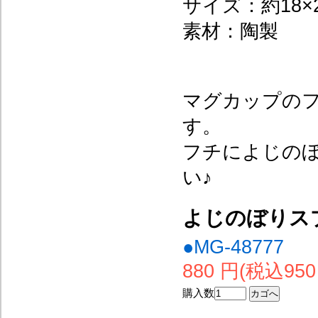
サイズ：約18×2
素材：陶製
マグカップの
す。
フチによじの
い♪
よじのぼりス
●MG-48777
880 円(税込950
購入数