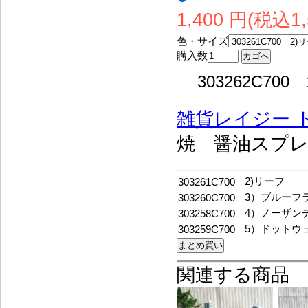
1,400 円(税込1,
色・サイズ
購入数
303262C7
雑貨レイジー 
焼 醤油スプ
2)リーフ
303261C700
3）ブルーフ
303260C700
4）ノーザン
303258C700
5）ドットウ
303259C700
関連する商品