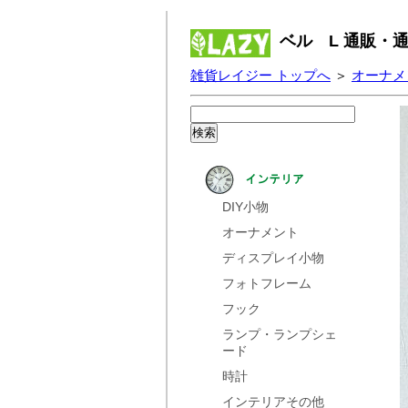
ベル L 通販・
雑貨レイジー トップへ
＞
オーナメ
DIY小物
オーナメント
ディスプレイ小物
フォトフレーム
フック
ランプ・ランプシェ
ード
時計
インテリアその他