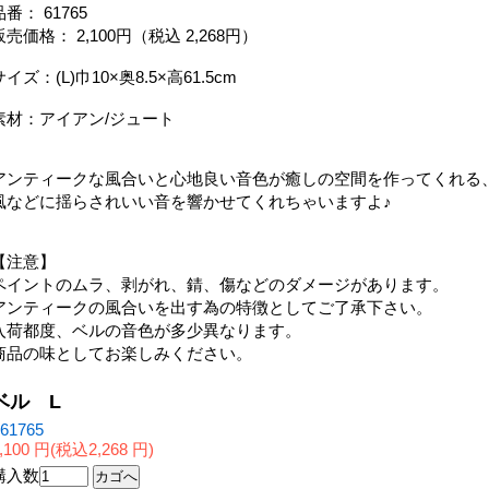
品番： 61765
販売価格： 2,100円（税込 2,268円）
サイズ：(L)巾10×奥8.5×高61.5cm
素材：アイアン/ジュート
アンティークな風合いと心地良い音色が癒しの空間を作ってくれる
風などに揺らされいい音を響かせてくれちゃいますよ♪
【注意】
ペイントのムラ、剥がれ、錆、傷などのダメージがあります。
アンティークの風合いを出す為の特徴としてご了承下さい。
入荷都度、ベルの音色が多少異なります。
商品の味としてお楽しみください。
ベル L
61765
,100 円(税込2,268 円)
購入数