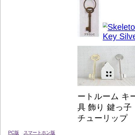
ートルーム キー
具 飾り 鍵っ
チューリップ
PC版
スマートホン版