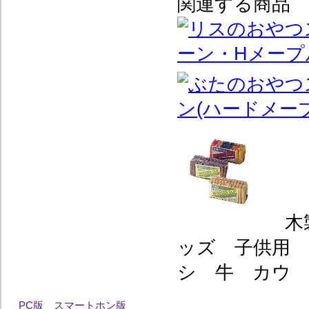
関連する商品
木
ッズ 子供用
シ 牛 カウ
PC版
スマートホン版