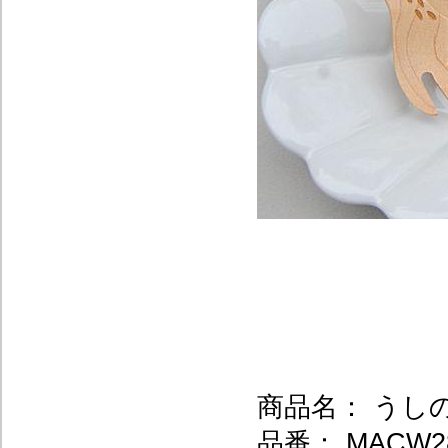
商品名： うし
品番： MACW2