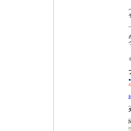
-
●
4