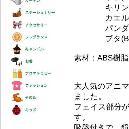
キリン(KI) 
カエル(KA) 
パンダ(PA) 
ブタ(BU) W
素材：ABS樹脂
大人気のアニ
ました。
フェイス部分
す。
吸盤付きで、