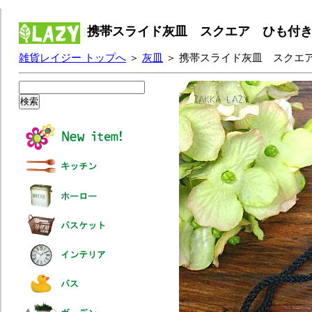
携帯スライド灰皿 スクエア ひも付き
雑貨レイジー トップへ
＞
灰皿
＞ 携帯スライド灰皿 スクエ