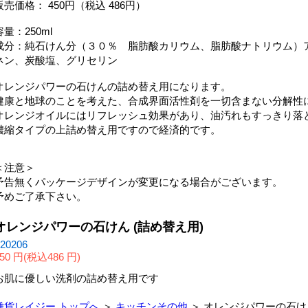
販売価格： 450円（税込 486円）
容量：250ml
成分：純石けん分（３０％ 脂肪酸カリウム、脂肪酸ナトリウム）
ネン、炭酸塩、グリセリン
オレンジパワーの石けんの詰め替え用になります。
健康と地球のことを考えた、合成界面活性剤を一切含まない分解性
オレンジオイルにはリフレッシュ効果があり、油汚れもすっきり落
濃縮タイプの上詰め替え用ですので経済的です。
＜注意＞
予告無くパッケージデザインが変更になる場合がございます。
予めご了承下さい。
オレンジパワーの石けん (詰め替え用)
20206
50 円(税込486 円)
お肌に優しい洗剤の詰め替え用です
雑貨レイジー トップへ
＞
キッチンその他
＞ オレンジパワーの石けん