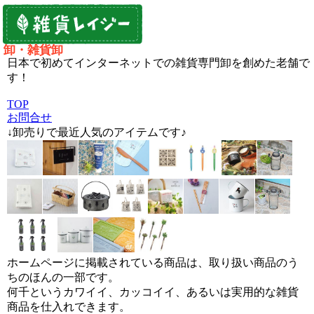
卸・雑貨卸
日本で初めてインターネットでの雑貨専門卸を創めた老舗で
す！
TOP
お問合せ
↓卸売りで最近人気のアイテムです♪
ホームページに掲載されている商品は、取り扱い商品のう
ちのほんの一部です。
何千というカワイイ、カッコイイ、あるいは実用的な雑貨
商品を仕入れできます。