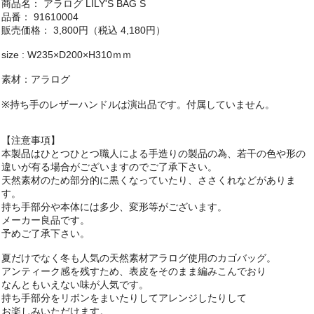
商品名： アラログ LILY'S BAG S
品番： 91610004
販売価格： 3,800円（税込 4,180円）
size : W235×D200×H310ｍｍ
素材：アラログ
※持ち手のレザーハンドルは演出品です。付属していません。
【注意事項】
本製品はひとつひとつ職人による手造りの製品の為、若干の色や形の
違いが有る場合がございますのでご了承下さい。
天然素材のため部分的に黒くなっていたり、ささくれなどがありま
す。
持ち手部分や本体には多少、変形等がございます。
メーカー良品です。
予めご了承下さい。
夏だけでなく冬も人気の天然素材アラログ使用のカゴバッグ。
アンティーク感を残すため、表皮をそのまま編みこんでおり
なんともいえない味が人気です。
持ち手部分をリボンをまいたりしてアレンジしたりして
お楽しみいただけます。