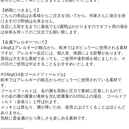
あらかじめご了承いただきますようお願いいたします。
【納期につきまして】
こちらの商品はお客様からご注文を頂いてから、作家さんに発注を掛
けますので即納は出来ません。
当店に入荷するまでに最低でも1週間はかかりますのでギフト用の場合
は余裕を持ってのご注文でお願い致します。
【金属アレルギーついて】
14kgfはアレルギーの観点から、欧米ではポピュラーに使用される素材
ですが、アレルギー反応には、個人差、体調による影響があります。
普段は大丈夫な素材であっても、ご使用中違和感を感じましたら、そ
の日のご使用は中止することをおすすめいたします。
※14kgf(14金ゴールドフィールド)は
欧米ではアレルギーの観点からポピュラーに使用されている素材で
す。
ゴールドフィルドは、金の層を高熱と圧力で素材に圧着したもので、
その金の層の重量が素材を含む総重量の1/20以上の場合、 ゴールドフ
ィルド（金張り）と呼ばれます。
メッキとは異なり、層が厚いため、使用上はげてくることはほとんど
ありません。
気軽に貴金属のもつ美しさを楽しめる素材です。
----------------