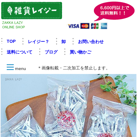
TOP
レイジー？
卸
お問い合わせ
送料について
ブログ
買い物かご
＊画像転載・二次加工を禁止します。
menu